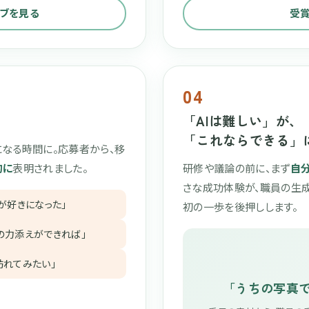
イブを見る
受
04
「AIは難しい」が、
「これならできる」
になる時間に。応募者から、移
的に
表明されました。
研修や議論の前に、まず
自
さな成功体験が、職員の生成
が好きになった」
初の一歩を後押しします。
の力添えができれば」
訪れてみたい」
「うちの写真