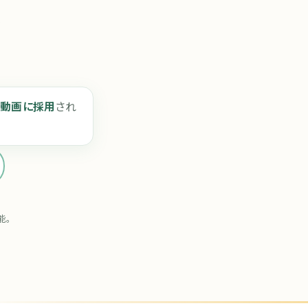
、
R動画に採用
され
能。