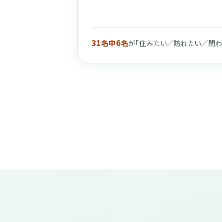
31名中6名
が「住みたい／訪れたい／関わ