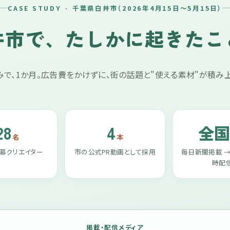
CASE STUDY · 千葉県白井市（2026年4月15日〜5月15日）
井市で、
たしかに起きたこ
で、1か月。広告費をかけずに、街の話題と"使える素材"が積み
28
4
全
名
本
募クリエイター
市の公式PR動画として採用
毎日新聞掲載 →
時配
掲載・配信メディア