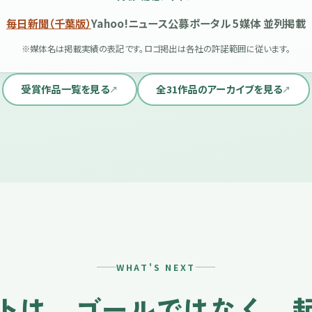
毎日新聞（千葉版）
Yahoo!ニュース
公募ポータル 5媒体 並列掲載
※媒体名は掲載実績の表記です。ロゴ掲出は各社の許諾範囲に従います。
受賞作品一覧を見る
全31作品のアーカイブを見る
WHAT'S NEXT
トは、
ゴールではなく、