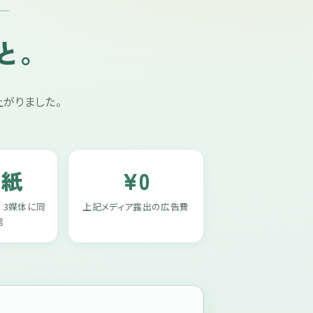
と。
上がりました。
国紙
¥0
 3媒体に同
上記メディア露出の広告費
信