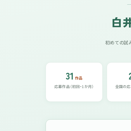
白
初めての試み
31
作品
応募作品（初回・1か月）
全国の応