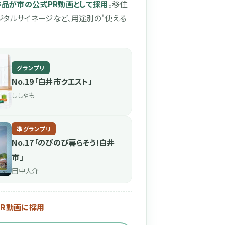
作品が市の公式PR動画として採用
。移住
ジタルサイネージなど、用途別の"使える
グランプリ
No.19「白井市クエスト」
ししゃも
準グランプリ
No.17「のびのび暮らそう！白井
市」
田中大介
PR動画に採用