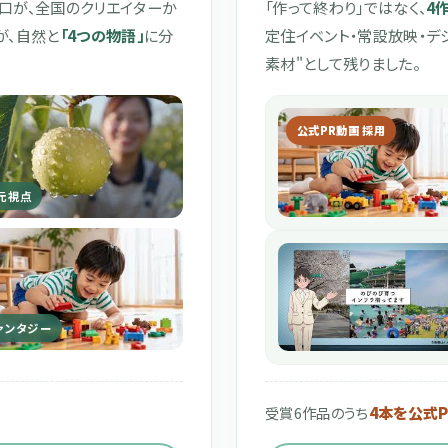
口が、全国のクリエイターか
「作って終わり」ではなく、
4
が、自然と
「4つの物語」
に分
定住イベント・常設放映・デ
素材"として残りました。
公式PR動画 採用
元視点
ァンタジー
4本を公式
受賞6作品のうち