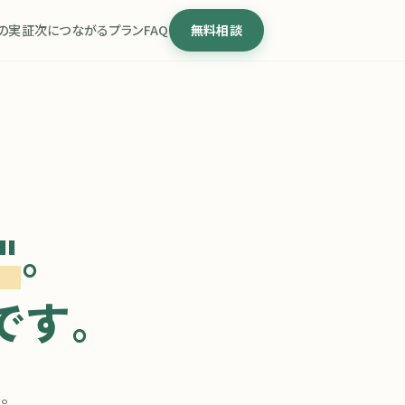
の実証
次につながる
プラン
FAQ
無料相談
"
。
です。
。