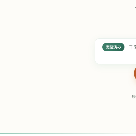
千
実証済み
観