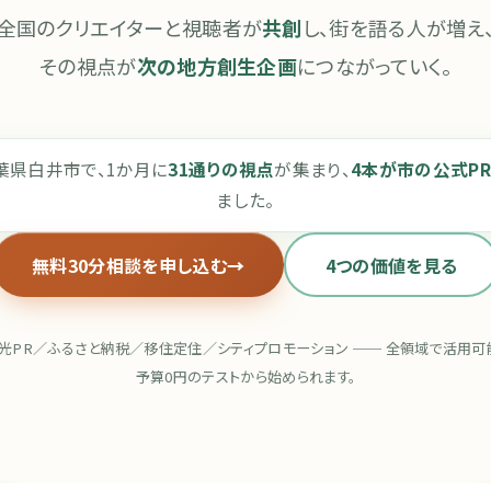
全国のクリエイターと視聴者が
共創
し、街を語る人が増え
その視点が
次の地方創生企画
につながっていく。
葉県白井市で、1か月に
31通りの視点
が集まり、
4本が市の公式P
ました。
無料30分相談を申し込む
4つの価値を見る
光PR／ふるさと納税／移住定住／シティプロモーション ── 全領域で活用可
予算0円のテストから始められます。