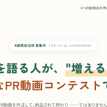
4つの価値
白井市
連携自治体 募集中
FOR LOCAL GOVERNMENT
を語る人が、
"増える
なPR動画
コンテスト
PR動画を外注して、納品されて終わり ── ではありません