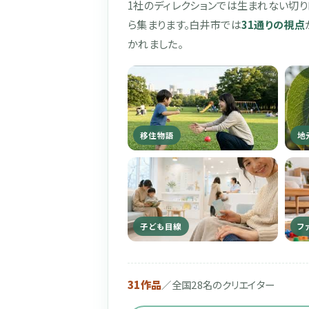
1社のディレクションでは生まれない切り
ら集まります。白井市では
31通りの視点
かれました。
移住物語
地
子ども目線
フ
31作品
／全国28名のクリエイター